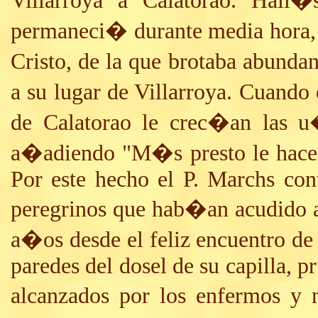
Villarroya a Calatorao. Hall�
permaneci� durante media hora, p
Cristo, de la que brotaba abunda
a su lugar de Villarroya. Cuand
de Calatorao le crec�an las u
a�adiendo "M�s presto le hacen
Por este hecho el P. Marchs con
peregrinos que hab�an acudido 
a�os desde el feliz encuentro de
paredes del dosel de su capilla, p
alcanzados por los enfermos y