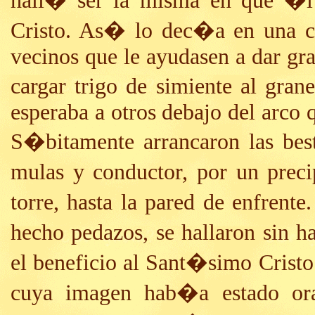
hall� ser la misma en que �l 
Cristo. As� lo dec�a en una car
vecinos que le ayudasen a dar gra
cargar trigo de simiente al gran
esperaba a otros debajo del arco q
S�bitamente arrancaron las best
mulas y conductor, por un preci
torre, hasta la pared de enfren
hecho pedazos, se hallaron sin 
el beneficio al Sant�simo Crist
cuya imagen hab�a estado ora