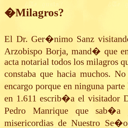
�Milagros?
El Dr. Ger�nimo Sanz visitando
Arzobispo Borja, mand� que en 
acta notarial todos los milagros q
constaba que hacia muchos. No
encargo porque en ninguna parte 
en 1.611 escrib�a el visitador 
Pedro Manrique que sab�a p
misericordias de Nuestro Se�o