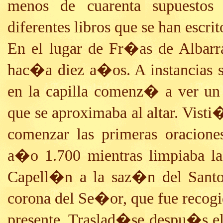
menos de cuarenta supuestos
diferentes libros que se han escri
En el lugar de Fr�as de Albar
hac�a diez a�os. A instancias su
en la capilla comenz� a ver un
que se aproximaba al altar. Visti
comenzar las primeras oracione
a�o 1.700 mientras limpiaba la
Capell�n a la saz�n del Santo 
corona del Se�or, que fue recog
presente. Traslad�se despu�s el 