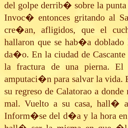
del golpe derrib� sobre la punta
Invoc� entonces gritando al S
cre�an, afligidos, que el cuc
hallaron que se hab�a doblado 
da�o. En la ciudad de Cascante
la fractura de una pierna. E
amputaci�n para salvar la vida. 
su regreso de Calatorao a donde
mal. Vuelto a su casa, hall� a
Inform�se del d�a y la hora en