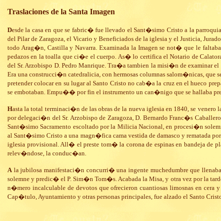
Traslaciones de la Santa Imagen
D
esde la casa en que se fabric� fue llevado el Sant�simo Cristo a la parroqui
del Pilar de Zaragoza, el Vicario y Beneficiados de la iglesia y el Justicia, Jur
todo Arag�n, Castilla y Navarra. Examinada la Imagen se not� que le faltaban
pedazos en la toalla que ci�e el cuerpo. As� lo certifica el Notario de Cal
del Sr. Arzobispo D. Pedro Manrique. Tra�a tambien la misi�n de examinar el 
Era una construcci�n catedralicia, con hermosas columnas salom�nicas, que se 
pretender colocar en su lugar al Santo Cristo no cab�a la cruz en el hueco pre
se embotaban. Empu�� por fin el instrumento un can�nigo que se hallaba pres
H
asta la total terminaci�n de las obras de la nueva iglesia en 1840, se vener
por delegaci�n del Sr. Arzobispo de Zaragoza, D. Bernardo Franc�s Caballero, a
Sant�simo Sacramento escoltado por la Milicia Nacional, en procesi�n solemn
al Sant�simo Cristo a una magn�fica cama vestida de damasco y rematada por u
iglesia provisional. All� el preste tom� la corona de espinas en bandeja de pl
relev�ndose, la conduc�an.
A
la jubilosa manifestaci�n concurri� una ingente muchedumbre que llenaba to
solemne y predic� el P. Sim�n Tom�s. Acabada la Misa, y otra vez por la tarde 
n�mero incalculable de devotos que ofrecieron cuantiosas limosnas en cera y 
Cap�tulo, Ayuntamiento y otras personas principales, fue alzado el Santo Cristo