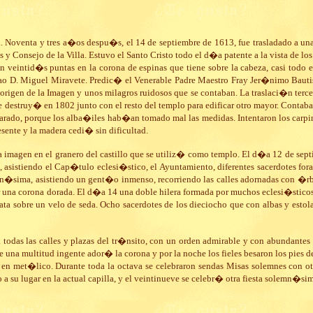
a. Noventa y tres a�os despu�s, el 14 de septiembre de 1613, fue trasladado a un
ados y Consejo de la Villa. Estuvo el Santo Cristo todo el d�a patente a la vista de
 veintid�s puntas en la corona de espinas que tiene sobre la cabeza, casi todo
atorao D. Miguel Miravete. Predic� el Venerable Padre Maestro Fray Jer�nimo Bau
origen de la Imagen y unos milagros ruidosos que se contaban. La traslaci�n ter
destruy� en 1802 junto con el resto del templo para edificar otro mayor. Contaban
parado, porque los alba�iles hab�an tomado mal las medidas. Intentaron los carpint
ente y la madera cedi� sin dificultad.
o la imagen en el granero del castillo que se utiliz� como templo. El d�a 12 de 
sistiendo el Cap�tulo eclesi�stico, el Ayuntamiento, diferentes sacerdotes foras
�sima, asistiendo un gent�o inmenso, recorriendo las calles adornadas con �rbo
na corona dorada. El d�a 14 una doble hilera formada por muchos eclesi�sticos c
ata sobre un velo de seda. Ocho sacerdotes de los dieciocho que con albas y estol
das las calles y plazas del tr�nsito, con un orden admirable y con abundantes l
una multitud ingente ador� la corona y por la noche los fieles besaron los pies de
en met�lico. Durante toda la octava se celebraron sendas Misas solemnes con ot
 a su lugar en la actual capilla, y el veintinueve se celebr� otra fiesta solemn�s