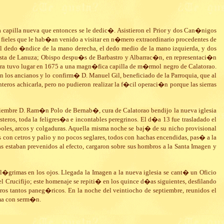
a capilla nueva que entonces se le dedic�. Asistieron el Prior y dos Can�nigos
 los fieles que le hab�an venido a visitar en n�mero extraordinario procedentes de
 el dedo �ndice de la mano derecha, el dedo medio de la mano izquierda, y dos
tista de Lanuza; Obispo despu�s de Barbastro y Albarrac�n, en representaci�n
cera tuvo lugar en 1675 a una magn�fica capilla de m�rmol negro de Calatorao.
 los ancianos y lo confirm� D. Manuel Gil, beneficiado de la Parroquia, que al
eros achicarla, pero no pudieron realizar la f�cil operaci�n porque las sierras
septiembre D. Ram�n Polo de Bernab�, cura de Calatorao bendijo la nueva iglesia
teros, toda la feligres�a e incontables peregrinos. El d�a 13 fue trasladado el
les, arcos y colgaduras. Aquella misma noche se baj� de su nicho provisional
on cetros y palio y no pocos seglares, todos con hachas encendidas, pas� a la
as estaban prevenidos al efecto, cargaron sobre sus hombros a la Santa Imagen y
�grimas en los ojos. Llegada la Imagen a la nueva iglesia se cant� un Oficio
l Crucifijo; este homenaje se repiti� en los quince d�as siguientes, desfilando
ros tantos paneg�ricos. En la noche del veintiocho de septiembre, reunidos el
ima con serm�n.